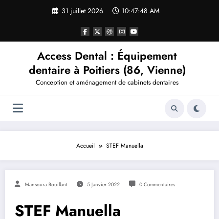
Aller
31 juillet 2026
10:47:48 AM
au
contenu
Access Dental : Équipement
dentaire à Poitiers (86, Vienne)
Conception et aménagement de cabinets dentaires
Accueil
STEF Manuella
Mansoura Bouillant
5 Janvier 2022
0 Commentaires
STEF Manuella