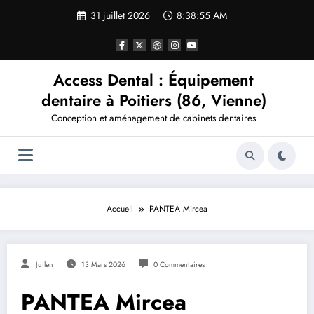
Aller
31 juillet 2026
8:38:55 AM
au
contenu
Access Dental : Équipement
dentaire à Poitiers (86, Vienne)
Conception et aménagement de cabinets dentaires
Accueil
PANTEA Mircea
Juilen
13 Mars 2026
0 Commentaires
PANTEA Mircea