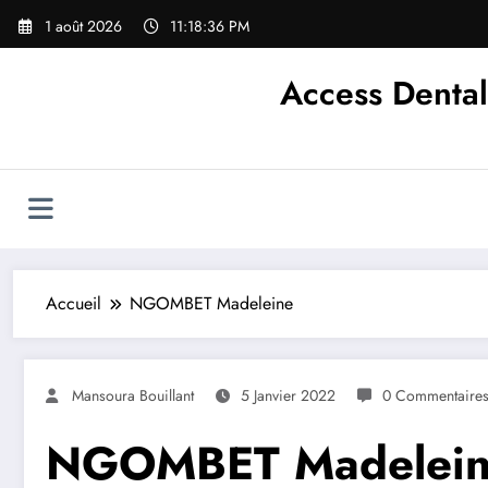
Aller
1 août 2026
11:18:36 PM
au
contenu
Access Dental
Accueil
NGOMBET Madeleine
Mansoura Bouillant
5 Janvier 2022
0 Commentaire
NGOMBET Madelei