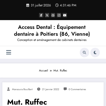
Aller
31 juillet 2026
4:31:46 PM
au
contenu
Access Dental : Équipement
dentaire à Poitiers (86, Vienne)
Conception et aménagement de cabinets dentaires
Accueil
Mut. Ruffec
Mansoura Bouillant
21 Janvier 2022
0 Commentaires
Mut. Ruffec