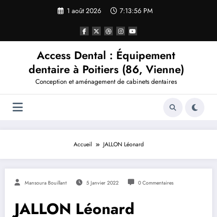
Aller
1 août 2026
7:13:56 PM
au
contenu
Access Dental : Équipement
dentaire à Poitiers (86, Vienne)
Conception et aménagement de cabinets dentaires
Accueil
JALLON Léonard
Mansoura Bouillant
5 Janvier 2022
0 Commentaires
JALLON Léonard