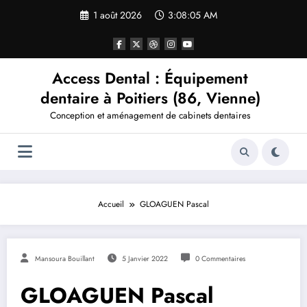
Aller
1 août 2026
3:08:05 AM
au
contenu
Access Dental : Équipement
dentaire à Poitiers (86, Vienne)
Conception et aménagement de cabinets dentaires
Accueil
GLOAGUEN Pascal
Mansoura Bouillant
5 Janvier 2022
0 Commentaires
GLOAGUEN Pascal