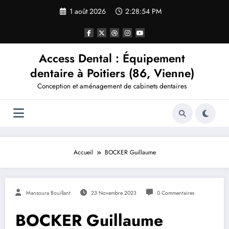
Aller
1 août 2026
2:28:54 PM
au
contenu
Access Dental : Équipement
dentaire à Poitiers (86, Vienne)
Conception et aménagement de cabinets dentaires
Accueil
BOCKER Guillaume
Mansoura Bouillant
23 Novembre 2023
0 Commentaires
BOCKER Guillaume